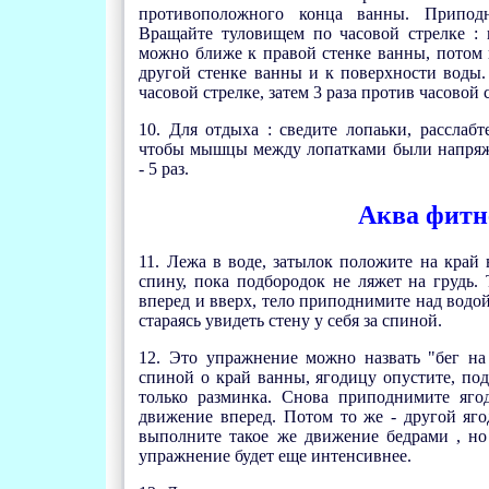
противоположного конца ванны. Припод
Вращайте туловищем по часовой стрелке : 
можно ближе к правой стенке ванны, потом 
другой стенке ванны и к поверхности воды.
часовой стрелке, затем 3 раза против часовой 
10. Для отдыха : сведите лопаьки, расслабт
чтобы мышцы между лопатками были напряже
- 5 раз.
Аква фитн
11. Лежа в воде, затылок положите на край 
спину, пока подбородок не ляжет на грудь.
вперед и вверх, тело приподнимите над водой
стараясь увидеть стену у себя за спиной.
12. Это упражнение можно назвать "бег на 
спиной о край ванны, ягодицу опустите, по
только разминка. Снова приподнимите яго
движение вперед. Потом то же - другой яго
выполните такое же движение бедрами , но
упражнение будет еще интенсивнее.