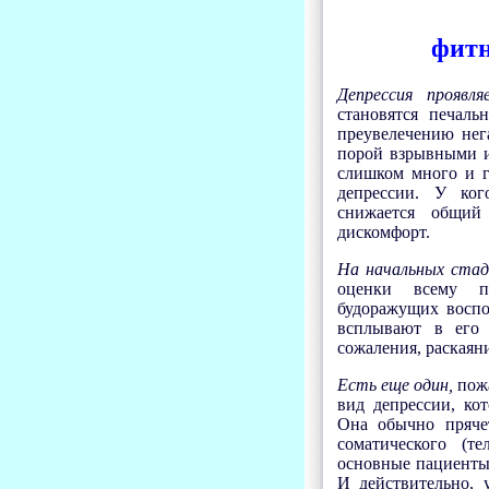
фитн
Депрессия проявля
становятся печал
преувелечению нег
порой взрывными и
слишком много и г
депрессии. У ког
снижается общий 
дискомфорт.
На начальных стад
оценки всему пр
будоражущих воспо
всплывают в его 
сожаления, раскаян
Есть еще один,
пожа
вид депрессии, ко
Она обычно прячет
соматического (т
основные пациенты 
И действительно, 