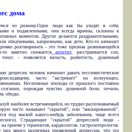
ес дома
ется по разному.
Одни люди как бы уходят в себя,
ьными и подавленными, они всегда мрачны, склонны к
ативных моментов. Другие делаются раздражительными,
ли обидчивыми, капризными, как дети. Кто-то начинает
ромко разговаривать - это тоже признак развивающейся
о-то заметно снижается
аппетит
, расстраивается сон,
тонус - появляется вялость, разбитость, душевный
иях
депресии человек начинает давать пессимистические
оисходящему, часто "застревает" на волнующих,
минаниях. Негативные эпизоды от прошлого постоянно
созгании, порождая чувство душевной боли, печали,
ия, обиды.
луй наиболее встречающийся, но трудно распознаваемый
торую часто называют "скрытой", или "маскированной".
ся под маской какого-нибудь заболевания, чаще всего
елесного). Страдающие "скрытой" депрессией люди -
на приеме у терапевтов, кардиологов, гастроэнтерологов.
у них много различных проявлений депрессии, что это