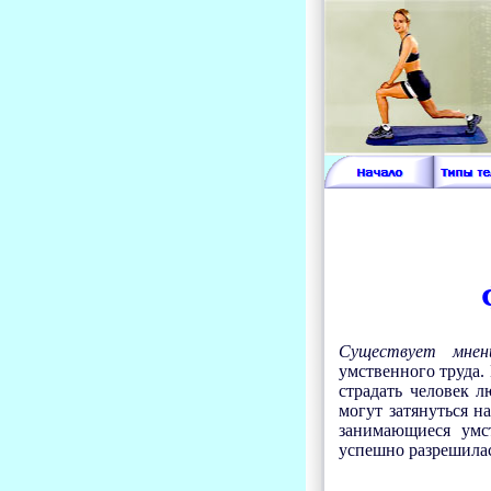
Существует мнен
умственного труда.
страдать человек 
могут затянуться н
занимающиеся умст
успешно разрешилась