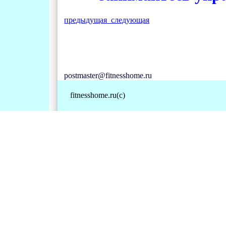
предыдущая
следующая
postmaster@fitnesshome.ru
fitnesshome.ru(c)