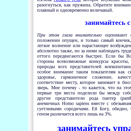
разогнуться, как пружина. Обратите вниман
плавный и одновременно величавый.
занимайтесь с
При этом глаза внимательно
оценивают о
положении опущен, и только самый кончик,
легкое волнение или нарастающее возбужде
абсолютно также, но за ними наблюдать трудн
оттого передвигаются быстрее. Если бы В
стороны всевозможные конкурсы красоты,
природы всех представителей млекопитаю
особое внимание таким показателям как си
здоровье, гармоничное сложение, качес
соответствие месту, которое занимает в би
зверь. Мне почему - то кажется, что на эт
первые три места поделили бы между собо
другие представители рода пантер (pantb
анемичных Homo sapiens вместе с обезьяна
суетливыми сородичами. Ей Богу, обидно,
геном различается всего лишь на 3%.
занимайтесь уп