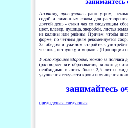
занимайтесь 
Поэтому, проснувшись
рано утром, рекоме
содой и лимонным соком для растворения
другой день - стакн чая со следующим сбо
цвет, клевер, душица, зверобой, листья зе
из калины или рябины. Причем, чтобы дисп
форме, по четным дням рекомендуется сбор,
За обедом и ужином старайтесь употребить
чеснока, петрушку, и морковь. (Пропорции 
У кого хорошее здоровье
, можно за полчаса 
(растворяет все образования, вплоть до о
необходимо выпить более 2,5 литра жидко
улучшения текучести крови и очищения почек
занимайтесь 
предыдущая
следующая